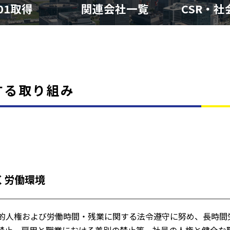
001取得
関連会社一覧
CSR・
する取り組み
く労働環境
的人権および労働時間・残業に関する法令遵守に努め、長時間