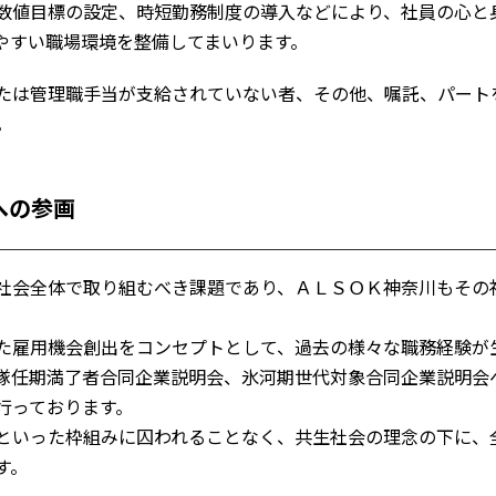
数値目標の設定、時短勤務制度の導入などにより、社員の心と
やすい職場環境を整備してまいります。
たは管理職手当が支給されていない者、その他、嘱託、パート
。
への参画
社会全体で取り組むべき課題であり、ＡＬＳＯＫ神奈川もその
。
た雇用機会創出をコンセプトとして、過去の様々な職務経験が
隊任期満了者合同企業説明会、氷河期世代対象合同企業説明会
行っております。
といった枠組みに囚われることなく、共生社会の理念の下に、
す。