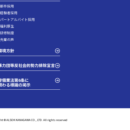
- 新卒採用
- 経験者採用
- パートアルバイト採用
- 福利厚生
- 研修制度
- 先輩の声
環境方針
暴力団等反社会的勢力排除宣言
警備業法第6条に
関わる標識の掲示
ht © ALSOK KANAGAWA CO., LTD. All rights reserved