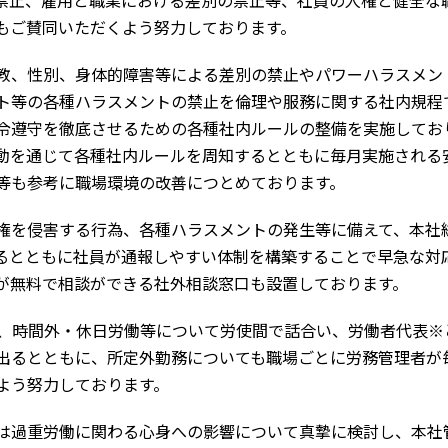
禁止、雇用と職業における差別の禁止等、社員の人権と健全な
もご賛同いただくよう努力しております。
教、性別、身体的障害等による差別の禁止やパワーハラスメン
ト等の各種ハラスメントの禁止を倫理や服務に関する社内規程
令遵守を徹底させるための各種社内ルールの整備を実施してお
動を通じて各種社内ルールを周知するとともに毎月実施される
等も参考に職場環境の改善につとめております。
権を侵害する行為、各種ハラスメントの発生等に備えて、本社
るとともに社員が通報しやすい体制を構築することで早急な対
が無料で相談ができる社外相談窓口も設置しております。
き、時間外・休日労働等について労使間で話合い、労働者代表※
出るとともに、所定外勤務についても職場ごとに労務管理者が
よう努力しております。
は過重労働に関わる心身への影響について真摯に検討し、本社