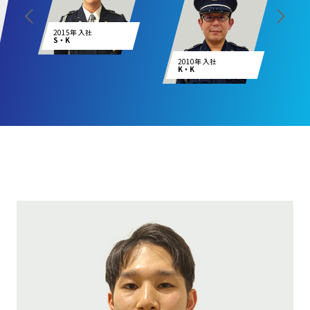
2015年 入社
2
S・K
M
2010年 入社
K・K