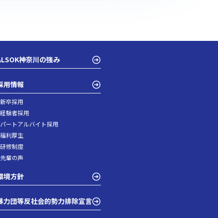
ALSOK神奈川の強み
採用情報
- 新卒採用
- 経験者採用
- パートアルバイト採用
- 福利厚生
- 研修制度
- 先輩の声
環境方針
暴力団等反社会的勢力排除宣言