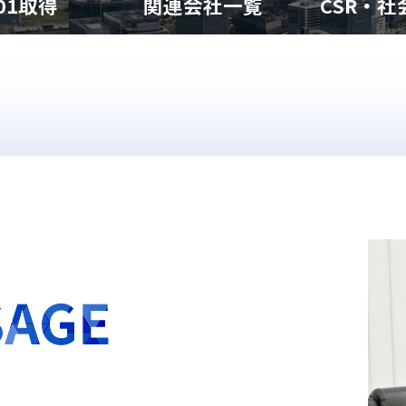
001取得
関連会社一覧
CSR・